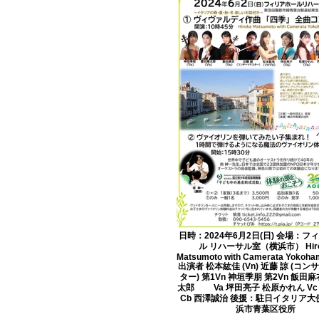
日時：2024年6月2日(日) 会場：フ
ル リハーサル室（横浜市） Hir
Matsumoto with Camerata Yokoha
出演者 松本紘佳 (Vn) 近藤 諒 (コ
ター) 第1Vn 神垣季朋 第2Vn 飯田
太郎 Va 坪田亮子 松原かれん Vc
Cb 西澤誠治 後援：駐日イタリア大
浜市青葉区役所