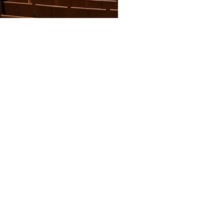
© YUON