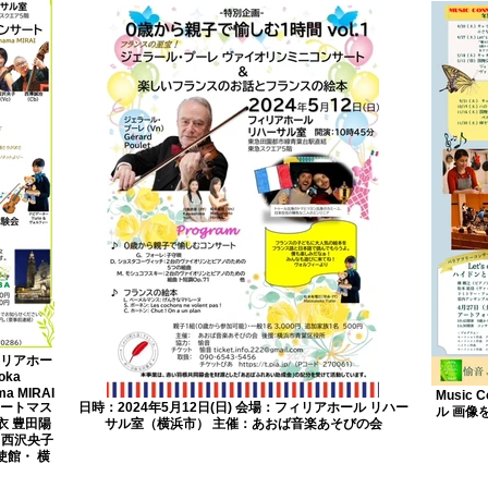
ィリアホー
oka
ma MIRAI
Music 
ンサートマス
日時：2024年5月12日(日) 会場：フィリアホール リハー
ル 画像
麻衣 豊田陽
サル室（横浜市） 主催：あおば音楽あそびの会
 西沢央子
使館・ 横